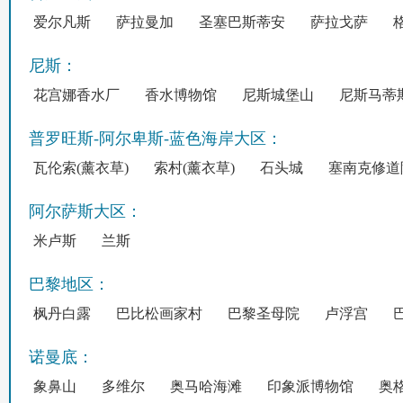
爱尔凡斯
萨拉曼加
圣塞巴斯蒂安
萨拉戈萨
尼斯：
花宫娜香水厂
香水博物馆
尼斯城堡山
尼斯马蒂
普罗旺斯-阿尔卑斯-蓝色海岸大区：
瓦伦索(薰衣草)
索村(薰衣草)
石头城
塞南克修道
阿尔萨斯大区：
米卢斯
兰斯
巴黎地区：
枫丹白露
巴比松画家村
巴黎圣母院
卢浮宫
诺曼底：
象鼻山
多维尔
奥马哈海滩
印象派博物馆
奥