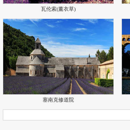
瓦伦索(薰衣草)
塞南克修道院