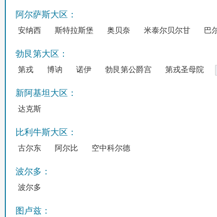
阿尔萨斯大区：
安纳西
斯特拉斯堡
奥贝奈
米泰尔贝尔甘
巴
勃艮第大区：
第戎
博讷
诺伊
勃艮第公爵宫
第戎圣母院
新阿基坦大区：
达克斯
比利牛斯大区：
古尔东
阿尔比
空中科尔德
波尔多：
波尔多
图卢兹：