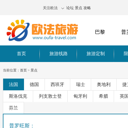
关注欧法
论坛
景点
攻略
巴黎
普
首页
旅游线路
旅游定制
当前位置：
首页
>
景点
法国
德国
西班牙
瑞士
奥地利
捷
斯洛伐克
列支敦士登
匈牙利
希腊
英
芬兰
普罗旺斯：