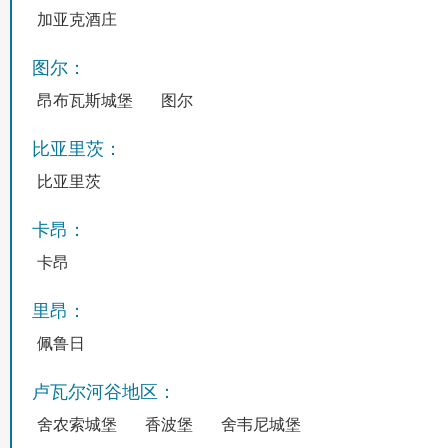
加亚克酒庄
图尔：
昂布瓦斯城堡
图尔
比亚里茨：
比亚里茨
卡昂：
卡昂
里昂：
佩鲁日
卢瓦尔河谷地区：
舍农索城堡
香波堡
舍韦尼城堡