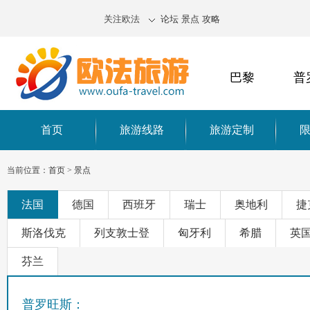
关注欧法
论坛
景点
攻略
巴黎
普
首页
旅游线路
旅游定制
当前位置：
首页
>
景点
法国
德国
西班牙
瑞士
奥地利
捷
斯洛伐克
列支敦士登
匈牙利
希腊
英
芬兰
普罗旺斯：