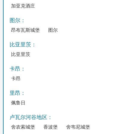
加亚克酒庄
图尔：
昂布瓦斯城堡
图尔
比亚里茨：
比亚里茨
卡昂：
卡昂
里昂：
佩鲁日
卢瓦尔河谷地区：
舍农索城堡
香波堡
舍韦尼城堡