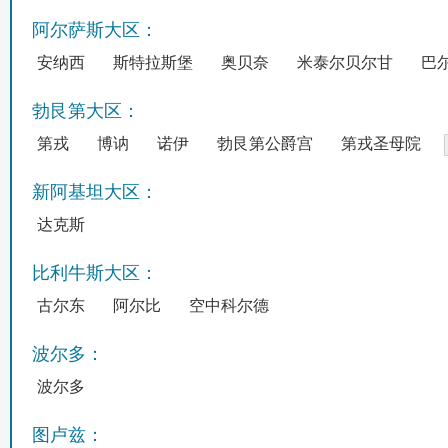
阿尔萨斯大区：
安纳西
斯特拉斯堡
奥贝奈
米泰尔贝尔甘
巴
勃艮第大区：
第戎
博讷
诺伊
勃艮第公爵宫
第戎圣母院
新阿基坦大区：
达克斯
比利牛斯大区：
古尔东
阿尔比
空中科尔德
波尔多：
波尔多
图卢兹：