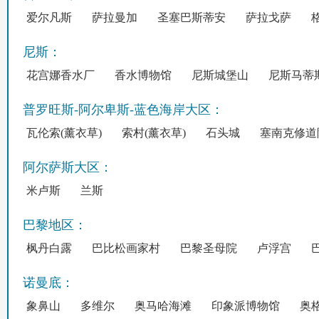
爱尔凡斯
萨拉曼加
圣塞巴斯蒂安
萨拉戈萨
尼斯：
花宫娜香水厂
香水博物馆
尼斯城堡山
尼斯马蒂
普罗旺斯-阿尔卑斯-蓝色海岸大区：
瓦伦索(薰衣草)
索村(薰衣草)
石头城
塞南克修道
阿尔萨斯大区：
米卢斯
兰斯
巴黎地区：
枫丹白露
巴比松画家村
巴黎圣母院
卢浮宫
诺曼底：
象鼻山
多维尔
奥马哈海滩
印象派博物馆
奥