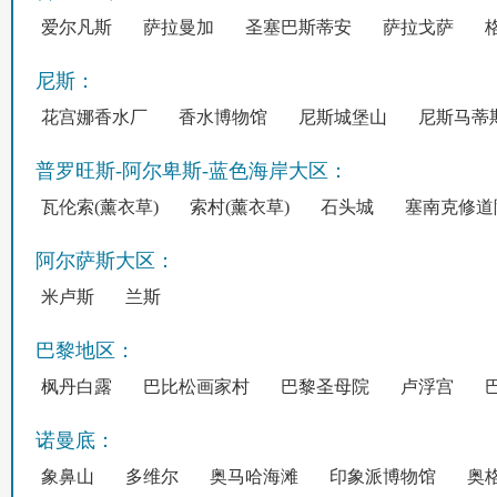
爱尔凡斯
萨拉曼加
圣塞巴斯蒂安
萨拉戈萨
尼斯：
花宫娜香水厂
香水博物馆
尼斯城堡山
尼斯马蒂
普罗旺斯-阿尔卑斯-蓝色海岸大区：
瓦伦索(薰衣草)
索村(薰衣草)
石头城
塞南克修道
阿尔萨斯大区：
米卢斯
兰斯
巴黎地区：
枫丹白露
巴比松画家村
巴黎圣母院
卢浮宫
诺曼底：
象鼻山
多维尔
奥马哈海滩
印象派博物馆
奥