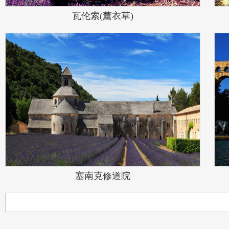
瓦伦索(薰衣草)
塞南克修道院