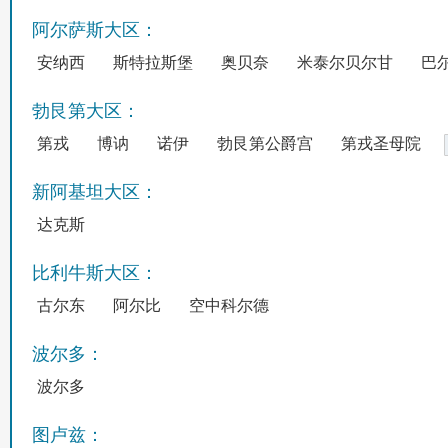
阿尔萨斯大区：
安纳西
斯特拉斯堡
奥贝奈
米泰尔贝尔甘
巴
勃艮第大区：
第戎
博讷
诺伊
勃艮第公爵宫
第戎圣母院
新阿基坦大区：
达克斯
比利牛斯大区：
古尔东
阿尔比
空中科尔德
波尔多：
波尔多
图卢兹：