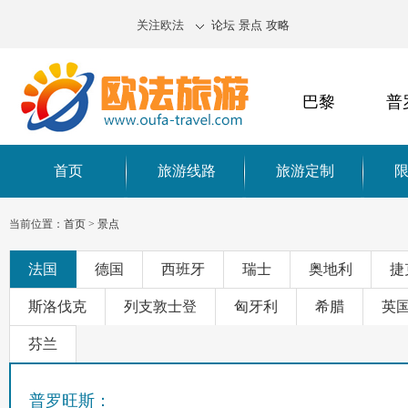
关注欧法
论坛
景点
攻略
巴黎
普
首页
旅游线路
旅游定制
当前位置：
首页
>
景点
法国
德国
西班牙
瑞士
奥地利
捷
斯洛伐克
列支敦士登
匈牙利
希腊
英
芬兰
普罗旺斯：