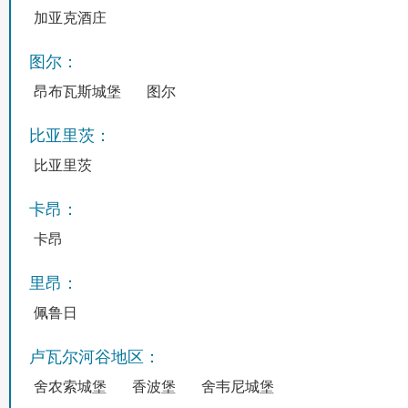
加亚克酒庄
图尔：
昂布瓦斯城堡
图尔
比亚里茨：
比亚里茨
卡昂：
卡昂
里昂：
佩鲁日
卢瓦尔河谷地区：
舍农索城堡
香波堡
舍韦尼城堡